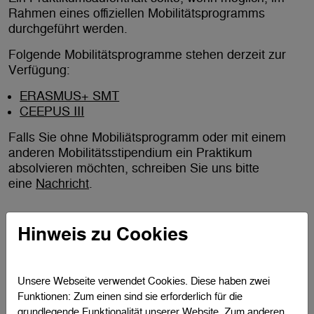
Rahmen eines offiziellen Mobilitätsprogramms
durchgeführt werden.
Folgende Mobilitätsprogramme stehen derzeit zur
Verfügung:
ERASMUS+ SMT
CEEPUS III
Falls Sie ohne Mobiliätsprogramm oder mit einem
anderen Mobilitätsstipendium ein Praktikum
absolvieren möchten, schreiben Sie uns bitte
eine
Nachricht
.
Hinweis zu Cookies
Unsere Webseite verwendet Cookies. Diese haben zwei
Funktionen: Zum einen sind sie erforderlich für die
grundlegende Funktionalität unserer Website. Zum anderen