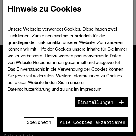
Hinweis zu Cookies
Zum Seitenanfang
Unsere Webseite verwendet Cookies. Diese haben zwei
Funktionen: Zum einen sind sie erforderlich für die
grundlegende Funktionalität unserer Website. Zum anderen
können wir mit Hilfe der Cookies unsere Inhalte für Sie immer
weiter verbessern. Hierzu werden pseudonymisierte Daten
von Website-Besucher:innen gesammelt und ausgewertet.
Das Einverständnis in die Verwendung der Cookies können
Veterinärmedizinische Universität Wien
Sie jederzeit widerrufen. Weitere Informationen zu Cookies
Veterinärplatz 1
auf dieser Website finden Sie in unserer
1210 Wien
Datenschutzerklärung
und zu uns im
Impressum
.
Österreich
Einstellungen
Kontakt
Campus & Anreise
Newsletter
Speichern
Alle Cookies akzeptieren
Impressum
Barrierefreiheit
Datenschutz