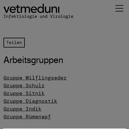
 und Virologie Navigation
 Hauptinhalt
Infektiologie und Virologie
Teilen
Arbeitsgruppen
Gruppe Wilflingseder
Gruppe Schulz
Gruppe Sitnik
Gruppe Diagnostik
Gruppe Indik
Gruppe Rümenapf