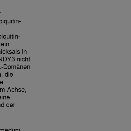
r
iquitin-
quitin-
 ein
icksals in
INDY3 nicht
UBL-Domänen
, die
se
om-Achse,
eine
nd der
tmeduni