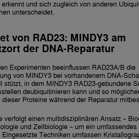
rkennt und sich zugleich von anderen Ubiquit
onen unterscheidet.
tet von RAD23: MINDY3 am
tzort der DNA-Reparatur
ären Experimenten beeinflussen RAD23A/B die
erung von MINDY3 bei vorhandenem DNA-Scha
ll stützt, in dem MINDY3 RAD23-gebundene Su
tellen deubiquitinieren kann und so mögliche
 dieser Proteine während der Reparatur mitbe
e verfolgt einen multidisziplinären Ansatz – Bi
iologie und Zellbiologie – um ein umfassendes 
 Eingesetzte Techniken umfassen Kristallogra