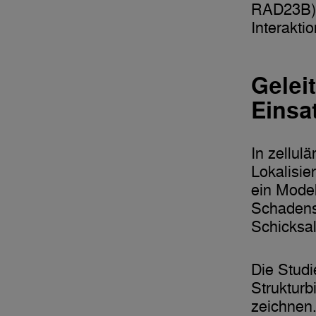
RAD23B) e
Interakti
Gelei
Einsa
In zellul
Lokalisi
ein Mode
Schadenss
Schicksal
Die Studi
Strukturb
zeichnen.