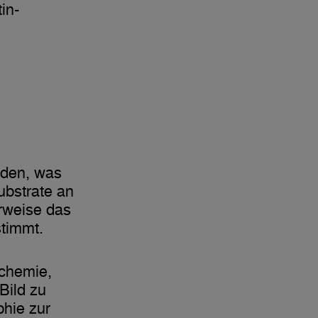
in-
den, was
bstrate an
rweise das
stimmt.
ochemie,
Bild zu
phie zur