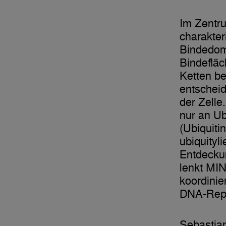
Im Zentru
charakter
Bindedomä
Bindefläc
Ketten be
entscheid
der Zelle
nur an Ub
(Ubiquit
ubiquityl
Entdecku
lenkt MI
koordinie
DNA-Repa
Sebastian