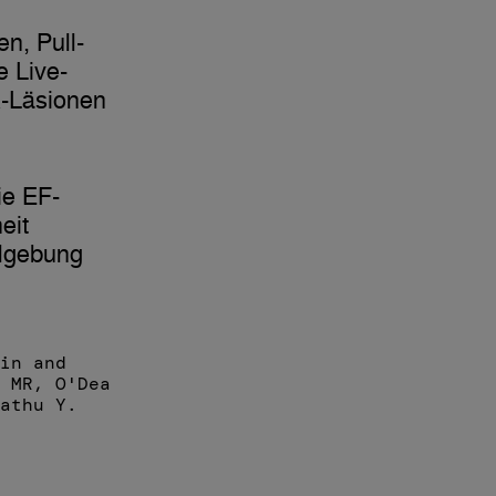
en, Pull-
 Live-
A-Läsionen
ie EF-
eit
algebung
in and
 MR, O'Dea
athu Y.