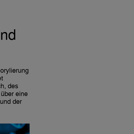
und
orylierung
et
h, des
über eine
 und der