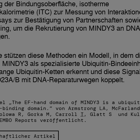
g der Bindungsoberfläche, isotherme
skalorimetrie (ITC) zur Messung von Interaktion
ys zur Bestätigung von Partnerschaften sowie
ging, um die Rekrutierung von MINDY3 an DN
gen.
 stützen diese Methoden ein Modell, in dem d
MINDY3 als spezialisierte Ubiquitin-Bindeeinh
 lange Ubiquitin-Ketten erkennt und diese Sign
23A/B mit DNA-Reparaturwegen koppelt.
el „The EF-hand domain of MINDY3 is a ubiquit
-binding domain.” von Armstrong LA, McFarland
holowa R, Gorka M, Carroll
T
, Glatt S und Kul
EMBO Reports veröffentlicht.
haftlicher Artikel