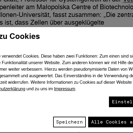
penleiter am Małopolska Centre of Biotechno
llonen-Universität, fasst zusammen: „Die zentr
s ist, dass Zellen über ausgeklügelte
kontrollsysteme verfügen, um beschädigte Prot
zu Cookies
nd DNA zu reparieren – unsere Arbeit liefert 
es komplexen molekularen Puzzles.“
verwendet Cookies. Diese haben zwei Funktionen: Zum einen sind sie 
 Funktionalität unserer Website. Zum anderen können wir mit Hilfe d
ur trifft Zellbiologie – MINDY
immer weiter verbessern. Hierzu werden pseudonymisierte Daten von W
gesammelt und ausgewertet. Das Einverständnis in die Verwendung d
chadensstelle
zeit widerrufen. Weitere Informationen zu Cookies auf dieser Website 
hutzerklärung
und zu uns im
Impressum
.
herteam hat die Kristallstruktur der MINDY3-
Einstel
mit der UBL-Domäne von RAD23A aufgeklärt 
ularen Details dieser Interaktion sowie spezifi
enreste identifiziert, die für die Bindung essen
Speichern
Alle Cookies a
ukturellen Einblicke erklären, wie MINDY3 RA