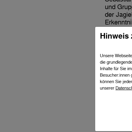
und Grup
der Jagie
Erkenntni
Qualitäts
Hinweis 
managen u
Teil dies
Unsere Webseite 
die grundlegende
Strukt
Inhalte für Sie 
Besucher:innen 
der S
können Sie jeder
unserer
Datensc
Das Forsc
Komplex 
die molek
Grenzfläch
Diese str