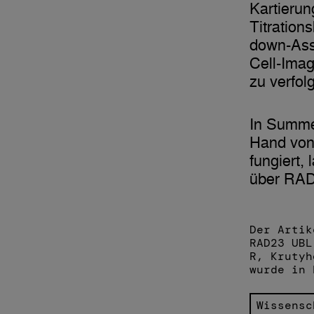
Kartierun
Titration
down-Assa
Cell-Ima
zu verfol
In Summe
Hand von 
fungiert,
über RAD
Der Artik
RAD23 UBL
R, Kruty
wurde in 
Wissensc