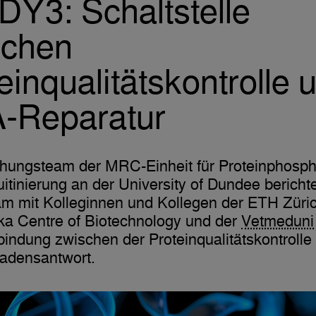
Y3: Schaltstelle
schen
einqualitätskontrolle 
-Reparatur
chungsteam der MRC-Einheit für Proteinphosph
itinierung an der University of Dundee bericht
m mit Kolleginnen und Kollegen der ETH Züric
ka Centre of Biotechnology und der
Vetmeduni
indung zwischen der Proteinqualitätskontrolle
densantwort.