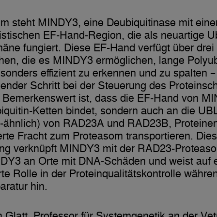
m steht MINDY3, eine Deubiquitinase mit eine
istischen EF-Hand-Region, die als neuartige Ub
ne fungiert. Diese EF-Hand verfügt über drei
hen, die es MINDY3 ermöglichen, lange Polyubi
sonders effizient zu erkennen und zu spalten –
ender Schritt bei der Steuerung des Proteinsch
. Bemerkenswert ist, dass die EF-Hand von M
iquitin-Ketten bindet, sondern auch an die 
in-ähnlich) von RAD23A und RAD23B, Proteinen
ierte Fracht zum Proteasom transportieren. Die
ng verknüpft MINDY3 mit der RAD23-Proteas
NDY3 an Orte mit DNA-Schäden und weist auf 
rte Rolle in der Proteinqualitätskontrolle währe
ratur hin.
 Glatt, Professor für Systemgenetik an der
Ve