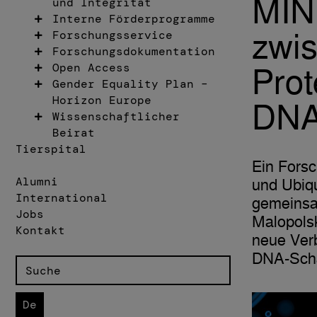
MIND
und Integrität
Interne Förderprogramme
Forschungsservice
zwi
Forschungsdokumentation
Open Access
Prot
Gender Equality Plan –
Horizon Europe
DNA
Wissenschaftlicher
Beirat
Tierspital
Ein Fors
Alumni
und Ubiqu
International
gemeinsa
Jobs
Malopols
Kontakt
neue Verb
DNA-Scha
De