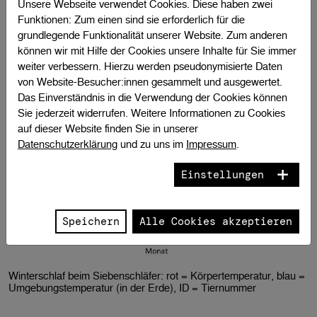
Körper Schaden nimmt? Und wie werden Gehirn und
Unsere Webseite verwendet Cookies. Diese haben zwei
Muskeln dabei geschützt?
Funktionen: Zum einen sind sie erforderlich für die
grundlegende Funktionalität unserer Website. Zum anderen
Wissenschafter:innen gehen diesen Fragen in
können wir mit Hilfe der Cookies unsere Inhalte für Sie immer
international vernetzten Forschungsprojekten auf
weiter verbessern. Hierzu werden pseudonymisierte Daten
den Grund und analysieren dabei die Ruhephasen
von Website-Besucher:innen gesammelt und ausgewertet.
unterschiedlichster Spezies. Im Visier sind dabei
Das Einverständnis in die Verwendung der Cookies können
nicht zuletzt Reparaturmechanismen auf Zellebene,
Sie jederzeit widerrufen. Weitere Informationen zu Cookies
die den Tieren ein gesundes und teilweise sogar
auf dieser Website finden Sie in unserer
längeres Leben bescheren als Nichtwinterschläfern.
Datenschutzerklärung
und zu uns im
Impressum
.
Einstellungen
Speichern
Alle Cookies akzeptieren
Winterschlaf beim Siebenschläfer: rot = Körpertemperatur, blau =
Umgebungstemperatur (in der Erde), ID = Tiernummer