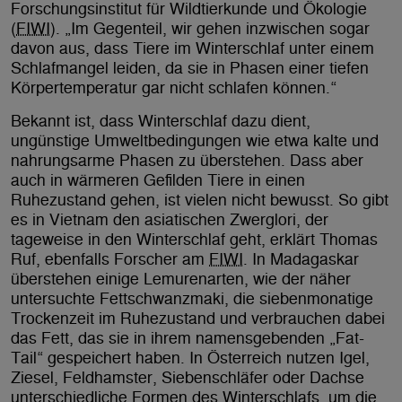
Forschungsinstitut für Wildtierkunde und Ökologie
(
FIWI
). „Im Gegenteil, wir gehen inzwischen sogar
davon aus, dass Tiere im Winterschlaf unter einem
Schlafmangel leiden, da sie in Phasen einer tiefen
Körpertemperatur gar nicht schlafen können.“
Bekannt ist, dass Winterschlaf dazu dient,
ungünstige Umweltbedingungen wie etwa kalte und
nahrungsarme Phasen zu überstehen. Dass aber
auch in wärmeren Gefilden Tiere in einen
Ruhezustand gehen, ist vielen nicht bewusst. So gibt
es in Vietnam den asiatischen Zwerglori, der
tageweise in den Winterschlaf geht, erklärt Thomas
Ruf, ebenfalls Forscher am
FIWI
. In Madagaskar
überstehen einige Lemurenarten, wie der näher
untersuchte Fettschwanzmaki, die siebenmonatige
Trockenzeit im Ruhezustand und verbrauchen dabei
das Fett, das sie in ihrem namensgebenden „Fat-
Tail“ gespeichert haben. In Österreich nutzen Igel,
Ziesel, Feldhamster, Siebenschläfer oder Dachse
unterschiedliche Formen des Winterschlafs, um die